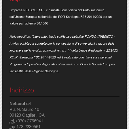
L’impresa NETSOUL SRL è risultata Beneficiaria dell’Aiuto sostenuto
dall’Unione Europea nell’ambito del POR Sardegna FSE 2014/2020 per un
valore pari ad euro 30.100€
Nello specifico, l’intervento ricade sull’Avviso pubblico FONDO (R)ESISTO -
Avviso pubblico a sportello per la concessione di sovvenzioni a favore delle
imprese e dei lavoratori autonomi, ex art. 14 della Legge Regionale n. 22/2020.
P.O.R. Sardegna FSE 2014-2020, ed è realizzato con risorse a valere sul
Programma Operativo Regionale cofinanziato con il Fondo Sociale Europeo
2014/2020 della Regione Sardegna.
Indirizzo
Netsoul srl
Via N. Sauro 10
09123 Cagliari, CA
tel.
(070) 2766941
fax
178.2230561