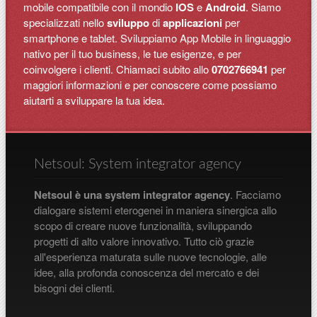
mobile compatibile con il mondio
IOS
e
Android
. Siamo
specializzati nello
sviluppo
di
applicazioni
per
smartphone e tablet. Sviluppiamo App Mobile in linguaggio
nativo per il tuo business, le tue esigenze, e per
coinvolgere i clienti. Chiamaci subito allo
0702766941
per
maggiori informazioni e per conoscere come possiamo
aiutarti a sviluppare la tua idea.
Netsoul: System integrator agency
Netsoul è una system integrator agency
. Facciamo
dialogare sistemi eterogenei in maniera sinergica allo
scopo di creare nuove funzionalità, sviluppando
progetti di alto valore innovativo. Tutto ciò grazie
all'esperienza maturata sulle nuove tecnologie, alle
idee, alla profonda conoscenza del mercato e dei
bisogni dei clienti.