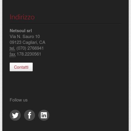
Indirizzo
Netsoul srl
Via N. Sauro 10
09123 Cagliari, CA
tel.
(070) 2766941
fax
178.2230561
Contatti
Follow us