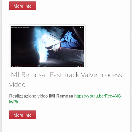
More Info
IMI Remosa -Fast track Valve process
video
Realizzazione video
IMI Remosa
https://youtu.be/Feq4NC-
iwPk
More Info