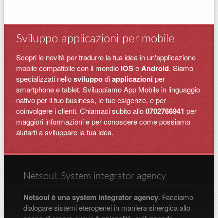
Sviluppo applicazioni per mobile
Scopri le novità per tradurre la tua idea in un'applicazione
mobile compatibile con il mondio
IOS
e
Android
. Siamo
specializzati nello
sviluppo
di
applicazioni
per
smartphone e tablet. Sviluppiamo App Mobile in linguaggio
nativo per il tuo business, le tue esigenze, e per
coinvolgere i clienti. Chiamaci subito allo
0702766941
per
maggiori informazioni e per conoscere come possiamo
aiutarti a sviluppare la tua idea.
Netsoul: System integrator agency
Netsoul è una system integrator agency
. Facciamo
dialogare sistemi eterogenei in maniera sinergica allo