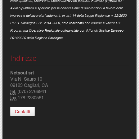
Nello specifico, l’intervento ricade sull’Avviso pubblico FONDO (R)ESISTO -
Avviso pubblico a sportello per la concessione di sovvenzioni a favore delle
imprese e dei lavoratori autonomi, ex art. 14 della Legge Regionale n. 22/2020.
P.O.R. Sardegna FSE 2014-2020, ed è realizzato con risorse a valere sul
Programma Operativo Regionale cofinanziato con il Fondo Sociale Europeo
2014/2020 della Regione Sardegna.
Indirizzo
Netsoul srl
Via N. Sauro 10
09123 Cagliari, CA
tel.
(070) 2766941
fax
178.2230561
Contatti