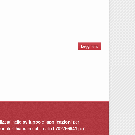
Leggi tutto
su
Sardegna
Impresa
izzati nello
sviluppo
di
applicazioni
per
lienti. Chiamaci subito allo
0702766941
per