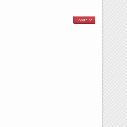
Leggi tutto
su Giara
Sardegna