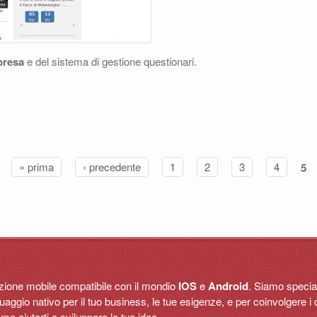
presa
e del sistema di gestione questionari.
« prima
‹ precedente
1
2
3
4
5
cazione mobile compatibile con il mondio
IOS
e
Android
. Siamo special
ggio nativo per il tuo business, le tue esigenze, e per coinvolgere i c
 aiutarti a sviluppare la tua idea.