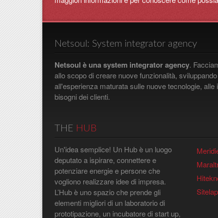
Netsoul: System integrator agency
Netsoul è una system integrator agency
. Facciam
allo scopo di creare nuove funzionalità, sviluppando p
all'esperienza maturata sulle nuove tecnologie, alle
bisogni dei clienti.
THE
HUB
Un'idea semplice! Un Hub è un luogo
Meridi
deputato a ispirare, connettere e
Maralt
potenziare energie e persone che
Hitekn
vogliono realizzare idee di impresa.
Sitela
L’Hub è uno spazio che prende gli
elementi migliori di un laboratorio di
prototipazione, un incubatore di start up,