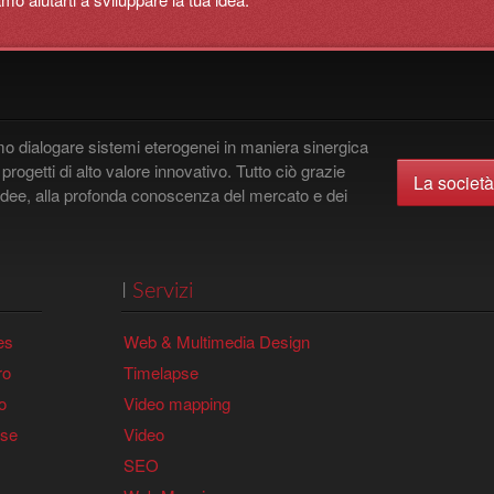
o dialogare sistemi eterogenei in maniera sinergica
rogetti di alto valore innovativo. Tutto ciò grazie
La società
 idee, alla profonda conoscenza del mercato e dei
I
Servizi
es
Web & Multimedia Design
ro
Timelapse
o
Video mapping
pse
Video
SEO