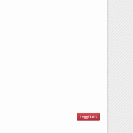
Leggi tutto
su
Strada
dei Vini
Cagliari