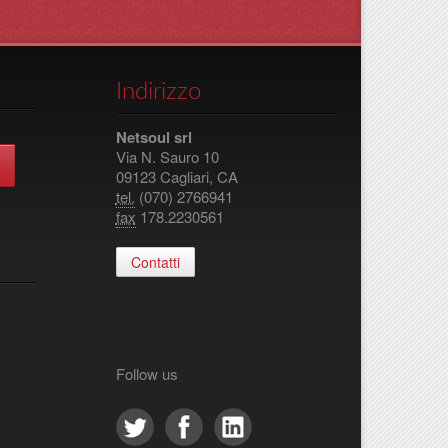
Indirizzo
Netsoul srl
Via N. Sauro 10
09123 Cagliari, CA
tel.
(070) 2766941
fax
178.2230561
Contatti
Follow us