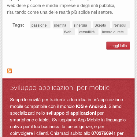
web delle piccole e medie imprese e degli enti pubblici,
risultando come una delle realtà più solide nel settore.
Tags:
passione
identità
sinergia
Skepto
Netsoul
Web
versatilità
lavoro di rete
Leggi tutto
su 
nost
ident
un
quest
di
esse
Sviluppo applicazioni per mobile
Scopri le novità per tradurre la tua idea in un'applicazione
mobile compatibile con il mondio
IOS
e
Android
. Siamo
specializzati nello
sviluppo
di
applicazioni
per
smartphone e tablet. Sviluppiamo App Mobile in linguaggio
nativo per il tuo business, le tue esigenze, e per
coinvolgere i clienti. Chiamaci subito allo
0702766941
per