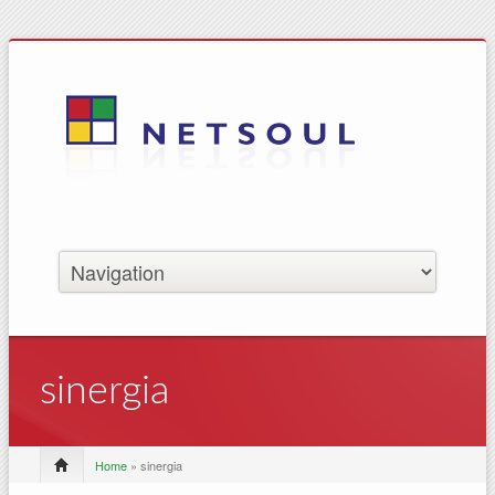
sinergia
Home
» sinergia