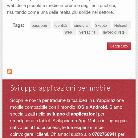
web delle piccole e medie imprese e degli enti pubblici,
risultando come una delle realtà più solide nel settore.
Tags:
passione
identità
sinergia
Skepto
Netsoul
Web
versatilità
lavoro di rete
Leggi tutto
su 
nost
ident
un
quest
di
esse
Sviluppo applicazioni per mobile
Scopri le novità per tradurre la tua idea in un'applicazione
mobile compatibile con il mondio
IOS
e
Android
. Siamo
specializzati nello
sviluppo
di
applicazioni
per
smartphone e tablet. Sviluppiamo App Mobile in linguaggio
nativo per il tuo business, le tue esigenze, e per
coinvolgere i clienti. Chiamaci subito allo
0702766941
per